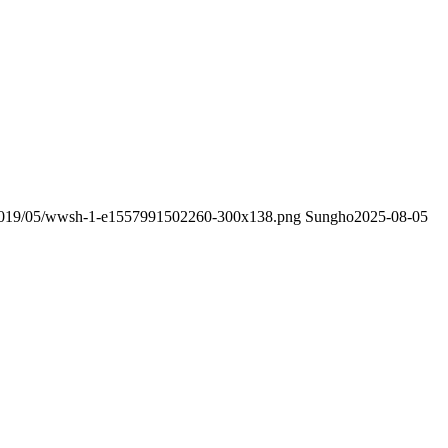
/2019/05/wwsh-1-e1557991502260-300x138.png
Sungho
2025-08-05