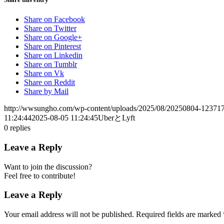
Share on Facebook
Share on Twitter
Share on Google+
Share on Pinterest
Share on Linkedin
Share on Tumblr
Share on Vk
Share on Reddit
Share by Mail
http://wwsungho.com/wp-content/uploads/2025/08/20250804-123717
11:24:44
2025-08-05 11:24:45
UberとLyft
0
replies
Leave a Reply
Want to join the discussion?
Feel free to contribute!
Leave a Reply
Your email address will not be published.
Required fields are marked