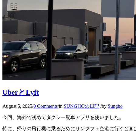
UberとLyft
August 5, 2025
/
0 Comments
/
in
SUNGHOの日記
/
by
Sungho
今回、海外で初めてタクシー配車アプリを使いました。
特に、帰りの飛行機に乗るためにサンタフェ空港に行くとき