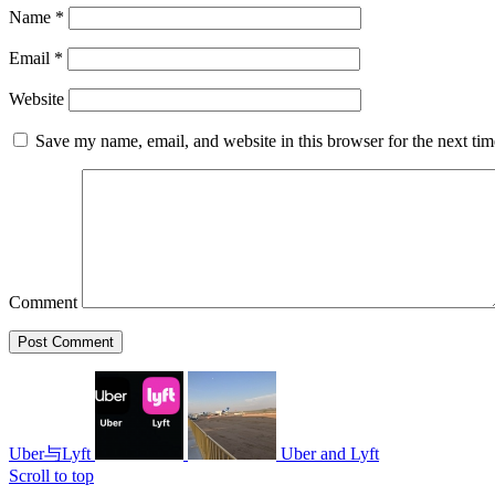
Name
*
Email
*
Website
Save my name, email, and website in this browser for the next ti
Comment
Uber与Lyft
Uber and Lyft
Scroll to top