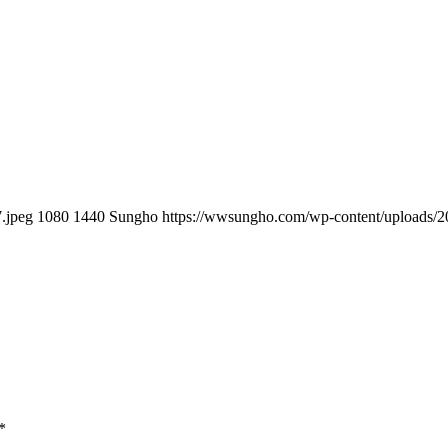
.jpeg
1080
1440
Sungho
https://wwsungho.com/wp-content/uploads
*