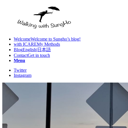
Welcome
Welcome to Sungho’s blog!
with ICARE
My Methods
Blog
English|日本語
Contact
Get in touch
Menu
Twitter
Instagram